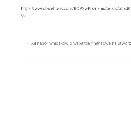
https://www.facebook.com/ROPSwPoznaniu/posts/pf
Vvl
←
XII nabór wniosków o wsparcie finansowe na utworze
Post navigation