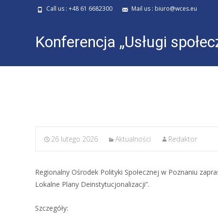
Call us : +48 61 6682300
Mail us : biuro@wces.eu
Konferencja „Usługi społec
Deinstytucjonalizacji”.
26 lutego 2026
Aktualności
Redaktor
Regionalny Ośrodek Polityki Społecznej w Poznaniu zapr
Lokalne Plany Deinstytucjonalizacji”.
Szczegóły: