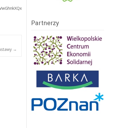
bVwGhnkXQx
Partnerzy
 ustawy
→