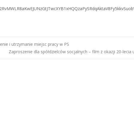
bid02RvMWLR8aKwEJUNzGtJTwcXYB1xHQQzaPySRdqAktaV8Fy5kkvSuo
nie i utrzymanie miejsc pracy w PS
Zaproszenie dla spółdzielców socjalnych – film z okazji 20-lecia