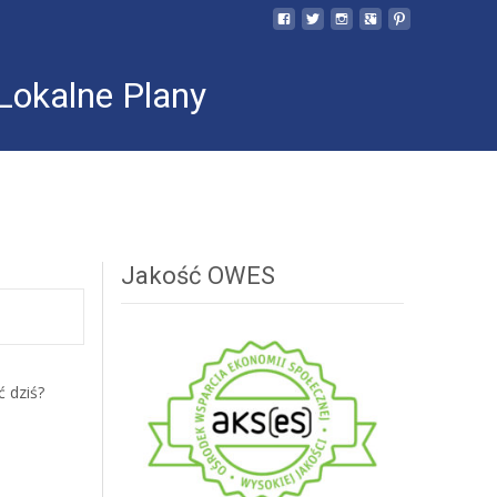
 Lokalne Plany
Jakość OWES
ć dziś?